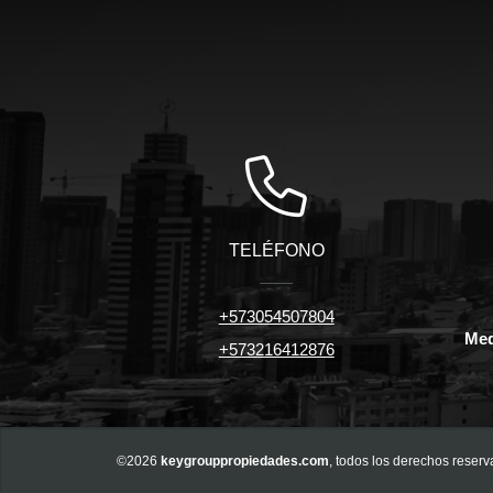
TELÉFONO
+573054507804
Med
+573216412876
©2026
keygrouppropiedades.com
, todos los derechos reserv