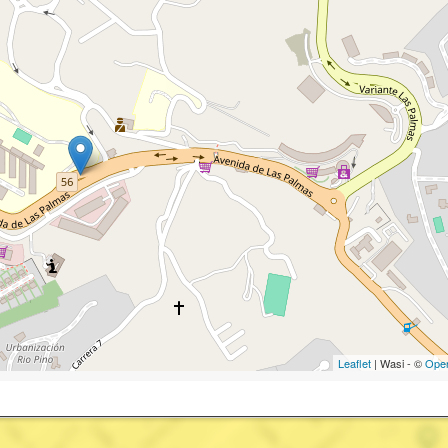
Leaflet
| Wasi - ©
Ope