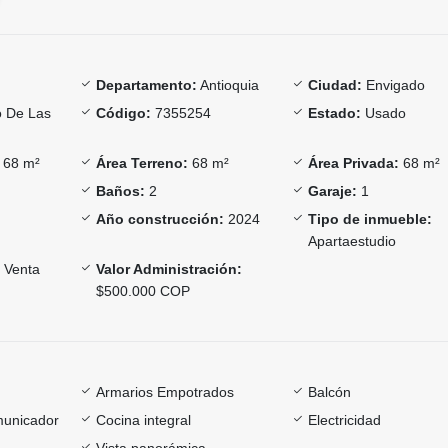
Departamento:
Antioquia
Ciudad:
Envigado
o De Las
Código:
7355254
Estado:
Usado
68 m²
Área Terreno:
68 m²
Área Privada:
68 m²
Baños:
2
Garaje:
1
Año construcción:
2024
Tipo de inmueble:
Apartaestudio
Venta
Valor Administración:
$500.000 COP
Armarios Empotrados
Balcón
omunicador
Cocina integral
Electricidad
Vista panorámica