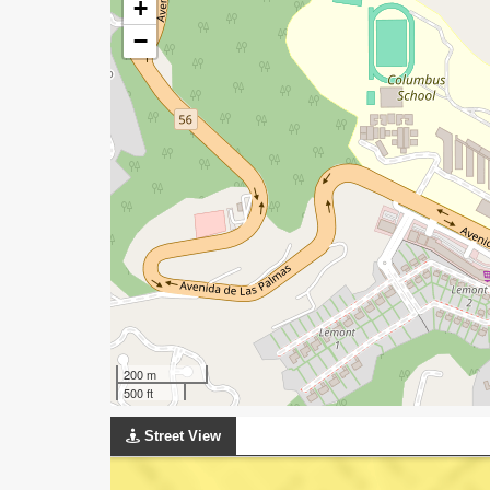
+
−
200 m
500 ft
Street View