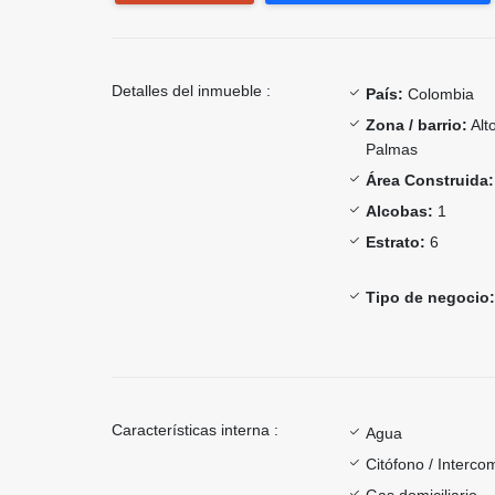
Detalles del inmueble :
País:
Colombia
Zona / barrio:
Alt
Palmas
Área Construida:
Alcobas:
1
Estrato:
6
Tipo de negocio:
Características interna :
Agua
Citófono / Interc
Gas domiciliario