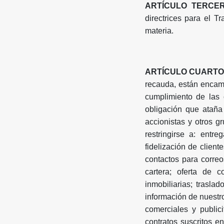
ARTÍCULO TERCER
directrices para el T
materia.
ARTÍCULO CUARTO
recauda, están encami
cumplimiento de las o
obligación que ataña
accionistas y otros gr
restringirse a: entr
fidelización de client
contactos para correo
cartera; oferta de 
inmobiliarias; trasla
información de nuestro
comerciales y public
contratos suscritos e