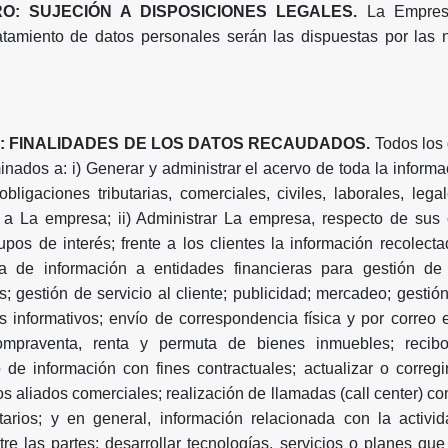
O: SUJECIÓN A DISPOSICIONES LEGALES.
La Empres
ratamiento de datos personales serán las dispuestas por las
: FINALIDADES DE LOS DATOS RECAUDADOS.
Todos los
nados a: i) Generar y administrar el acervo de toda la informa
bligaciones tributarias, comerciales, civiles, laborales, leg
 a La empresa; ii) Administrar La empresa, respecto de sus c
upos de interés; frente a los clientes la información recolecta
ega de información a entidades financieras para gestión de s
es; gestión de servicio al cliente; publicidad; mercadeo; gestió
s informativos; envío de correspondencia física y por correo e
compraventa, renta y permuta de bienes inmuebles; recib
do de información con fines contractuales; actualizar o correg
s aliados comerciales; realización de llamadas (call center) con
itarios; y en general, información relacionada con la activi
ntre las partes; desarrollar tecnologías, servicios o planes qu