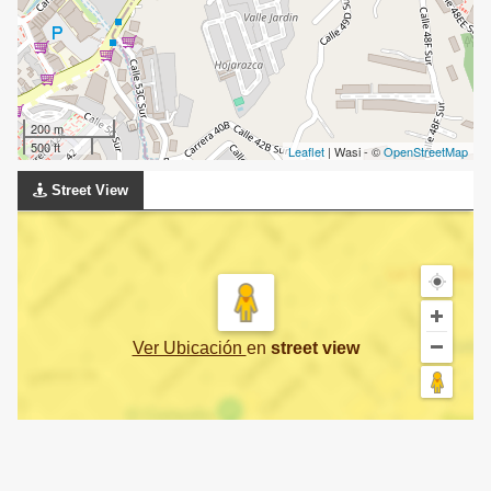
200 m
500 ft
Leaflet
| Wasi - ©
OpenStreetMap
Street View
Ver Ubicación
en
street view