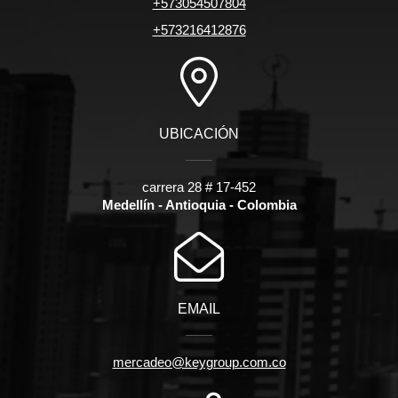
+573054507804
+573216412876
UBICACIÓN
carrera 28 # 17-452
Medellín - Antioquia - Colombia
EMAIL
mercadeo@keygroup.com.co