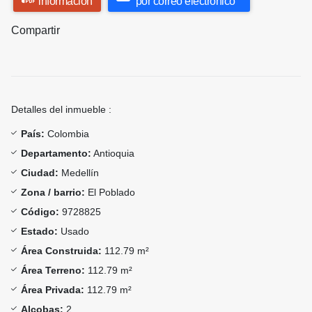
información
por correo electrónico
Compartir
Detalles del inmueble :
País:
Colombia
Departamento:
Antioquia
Ciudad:
Medellín
Zona / barrio:
El Poblado
Código:
9728825
Estado:
Usado
Área Construida:
112.79 m²
Área Terreno:
112.79 m²
Área Privada:
112.79 m²
Alcobas:
2