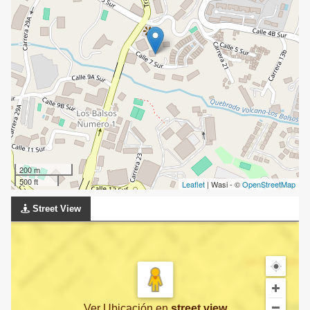
200 m
500 ft
Leaflet
| Wasi - ©
OpenStreetMap
Street View
Ver Ubicación
en
street view