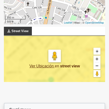
200 m
500 ft
Leaflet
| Wasi - ©
OpenStreetMap
Street View
Ver Ubicación
en
street view