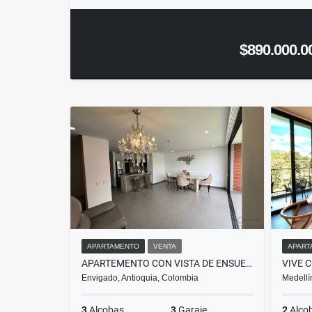
$890.000.0
APARTAMENTO
VENTA
APART
APARTEMENTO CON VISTA DE ENSUEÑO
Envigado, Antioquia, Colombia
Medellí
3
Alcobas
3
Garaje
2
Alco