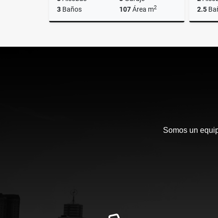
2
3
Baños
107
Área m
2.5
Ba
Venta
$990.000.000
Somos un equipo