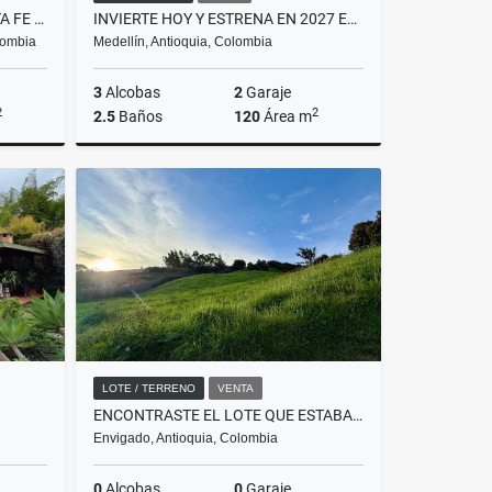
ESPECTACULAR FINCA EN SANTA FE DE ANTIOQUIA
INVIERTE HOY Y ESTRENA EN 2027 EN CIUDAD DEL RÍO
lombia
Medellín, Antioquia, Colombia
3
Alcobas
2
Garaje
2
2
2.5
Baños
120
Área m
Venta
Venta
$1.099.000.000
LOTE / TERRENO
VENTA
ENCONTRASTE EL LOTE QUE ESTABAS BUSCANDO
Envigado, Antioquia, Colombia
0
Alcobas
0
Garaje