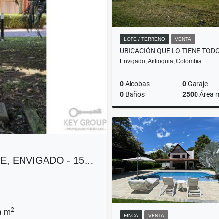
LOTE / TERRENO
VENTA
Envigado, Antioquia, Colombia
0
Alcobas
0
Garaje
0
Baños
2500
Área 
$1.350.000.000
E, ENVIGADO - 15…
2
a m
FINCA
VENTA