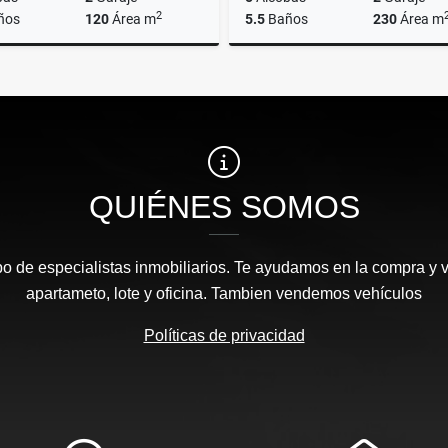
2
ños
120
Área m
5.5
Baños
230
Área m
Alquiler
$9.500.000
$1.690.000.000
QUIÉNES SOMOS
 de especialistas inmobiliarios. Te ayudamos en la compra y v
apartameto, lote y oficina. Tambien vendemos vehículos
Políticas de privacidad