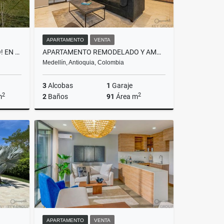
APARTAMENTO
VENTA
UBICACIÓN QUE LO TIENE TODO! EN ALTO DE LAS PALMAS
APARTAMENTO REMODELADO Y AMOBLADO EN PROVENZA
Medellín, Antioquia, Colombia
3
Alcobas
1
Garaje
2
2
m
2
Baños
91
Área m
Venta
Venta
$780.000.000
APARTAMENTO
VENTA