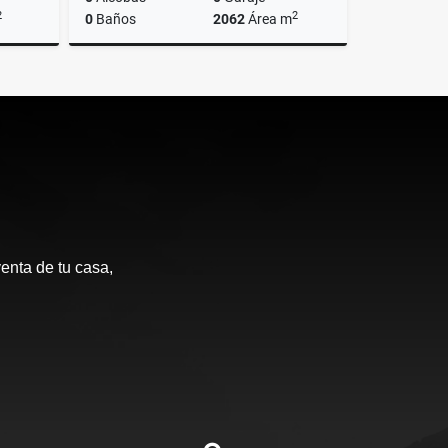
2
2
0
Baños
2062
Área m
Venta
Venta
$1.200.000.000
enta de tu casa,