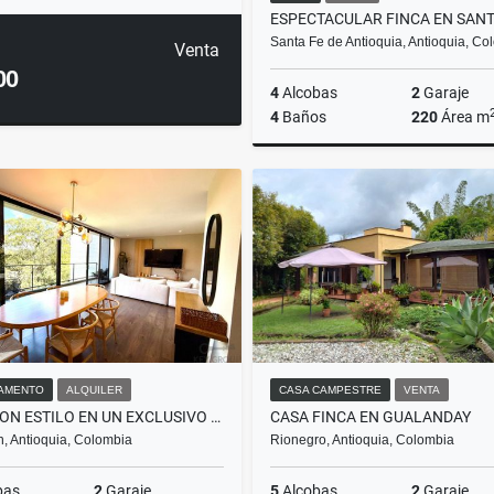
Santa Fe de Antioquia, Antioquia, Co
Venta
00
4
Alcobas
2
Garaje
4
Baños
220
Área m
$2.490.000.000
AMENTO
ALQUILER
CASA CAMPESTRE
VENTA
VIVE CON ESTILO EN UN EXCLUSIVO DÚPLEX AMOBLADO
CASA FINCA EN GUALANDAY
n, Antioquia, Colombia
Rionegro, Antioquia, Colombia
bas
2
Garaje
5
Alcobas
2
Garaje