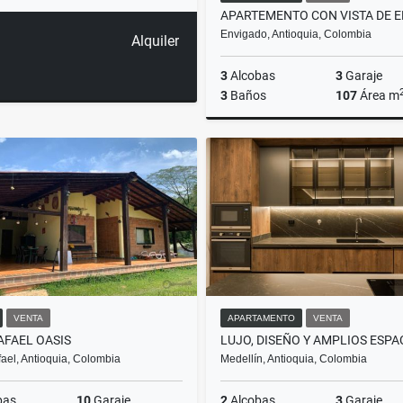
Envigado, Antioquia, Colombia
Alquiler
3
Alcobas
3
Garaje
3
Baños
107
Área m
$990.000.000
VENTA
APARTAMENTO
VENTA
AFAEL OASIS
ael, Antioquia, Colombia
Medellín, Antioquia, Colombia
bas
10
Garaje
2
Alcobas
3
Garaje