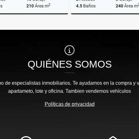
2
s
210
Área m
4.5
Baños
240
Área m
Venta
$1.100.000.000
$2.690.000.000
QUIÉNES SOMOS
 de especialistas inmobiliarios. Te ayudamos en la compra y v
apartameto, lote y oficina. Tambien vendemos vehículos
Políticas de privacidad