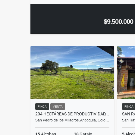
$9.500.000
FINCA
VENTA
FINCA
204 HECTÁREAS DE PRODUCTIVIDAD, RENTABILIDAD Y POTENCIAL DE INVERSIÓN
SAN R
San Pedro de los Milagros, Antioquia, Colo…
San Raf
15
Alcobas
18
Garaje
5
Alco