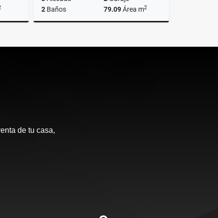
2
2
2
Baños
79.09
Área m
Venta
Venta
$550.000.000
enta de tu casa,