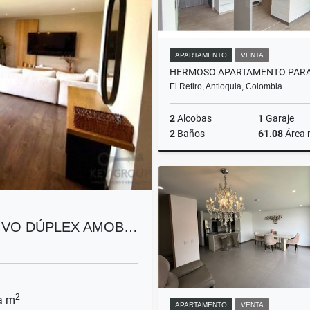
APARTAMENTO
VENTA
El Retiro, Antioquia, Colombia
2
Alcobas
1
Garaje
2
Baños
61.08
Área
$510.000.000
SIVO DÚPLEX AMOB…
2
a m
APARTAMENTO
VENTA