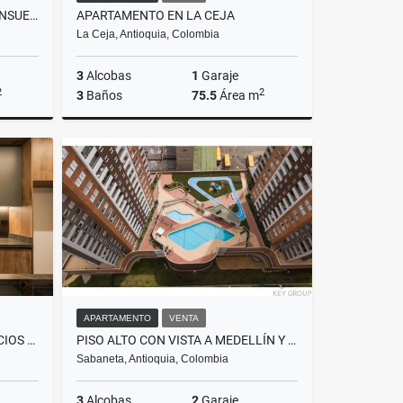
APARTEMENTO CON VISTA DE ENSUEÑO
APARTAMENTO EN LA CEJA
La Ceja, Antioquia, Colombia
3
Alcobas
1
Garaje
2
2
3
Baños
75.5
Área m
Venta
Venta
$490.000.000
APARTAMENTO
VENTA
LUJO, DISEÑO Y AMPLIOS ESPACIOS EN UNA UBICACIÓN QUE LO TIENE TODO
PISO ALTO CON VISTA A MEDELLÍN Y AMENIDADES EXCLUSIVAS
Sabaneta, Antioquia, Colombia
3
Alcobas
2
Garaje