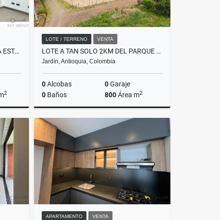
LOTE / TERRENO
VENTA
HERMOSO APARTAMENTO PARA ESTRENAR EN EL RETIRO
LOTE A TAN SOLO 2KM DEL PARQUE PRINCIPAL DE JARDÍN.
Jardín, Antioquia, Colombia
0
Alcobas
0
Garaje
2
2
 m
0
Baños
800
Área m
Venta
Venta
$230.000.000
APARTAMENTO
VENTA