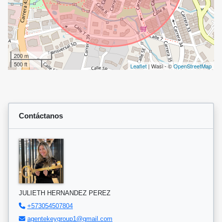
200 m
500 ft
Leaflet
| Wasi - ©
OpenStreetMap
Contáctanos
JULIETH HERNANDEZ PEREZ
+573054507804
agentekeygroup1@gmail.com