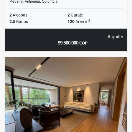
Medellín, Antioquia, Colombia
2
Alcobas
2
Garaje
2
2.5
Baños
120
Área m
Alquiler
$9.500.000
COP