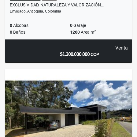
EXCLUSIVIDAD, NATURALEZA Y VALORIZACIÓN…
Envigado, Antioquia, Colombia
0
Alcobas
0
Garaje
2
0
Baños
1260
Área m
Venta
$1.300.000.000
COP