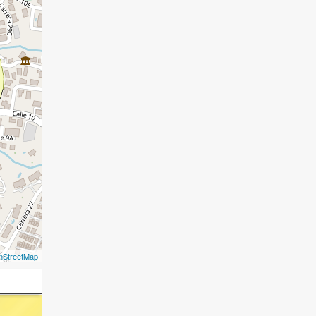
nStreetMap