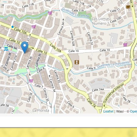
Leaflet
| Wasi - ©
Ope