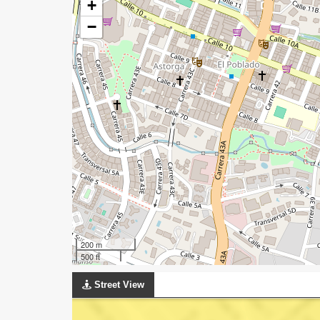
+
−
200 m
500 ft
Street View