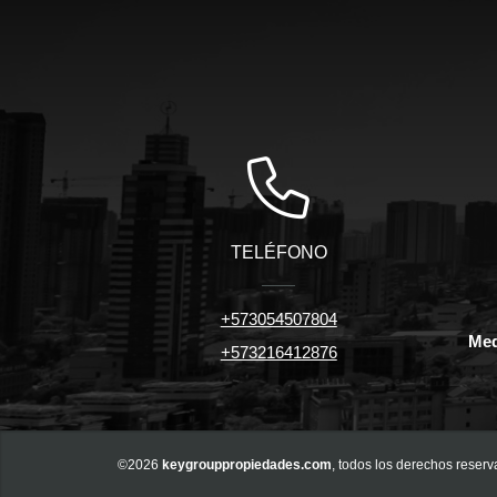
TELÉFONO
+573054507804
Med
+573216412876
©2026
keygrouppropiedades.com
, todos los derechos reserv