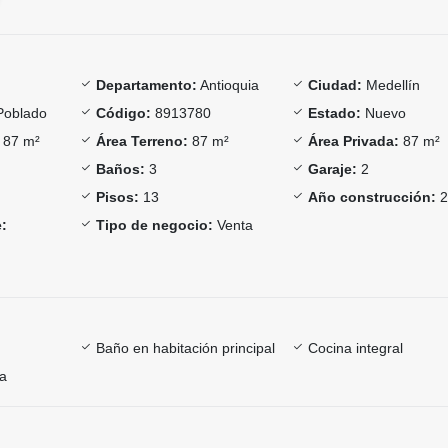
Departamento:
Antioquia
Ciudad:
Medellín
Poblado
Código:
8913780
Estado:
Nuevo
87 m²
Área Terreno:
87 m²
Área Privada:
87 m²
Baños:
3
Garaje:
2
Pisos:
13
Año construcción:
2
:
Tipo de negocio:
Venta
Baño en habitación principal
Cocina integral
ía