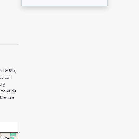
el 2025,
nes con
l y
, zona de
Ménsula