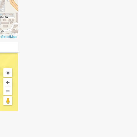
nStreetMap