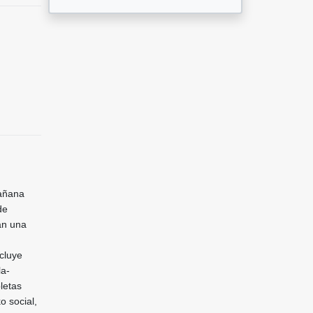
mañana
de
an una
cluye
la-
letas
o social,