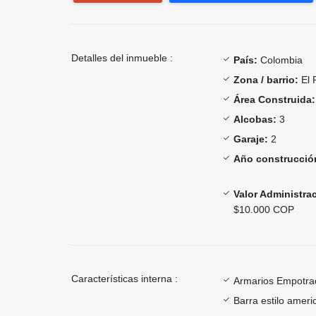
Detalles del inmueble :
País:
Colombia
Zona / barrio:
El 
Área Construida:
Alcobas:
3
Garaje:
2
Año construcció
Valor Administra
$10.000 COP
Características interna :
Armarios Empotra
Barra estilo ameri