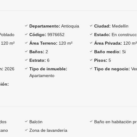
Departamento:
Antioquia
Ciudad:
Medellín
Poblado
Código:
9976652
Estado:
En construcc
120 m²
Área Terreno:
120 m²
Área Privada:
120 m
Baños:
2
Baño medio:
Si
Estrato:
6
Pisos:
5
n:
2026
Tipo de inmueble:
Tipo de negocio:
Ve
Apartamento
ción:
dos
Balcón
Baño en habitación pr
cano
Zona de lavandería