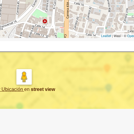
Leaflet
| Wasi - ©
Ope
r Ubicación
en
street view