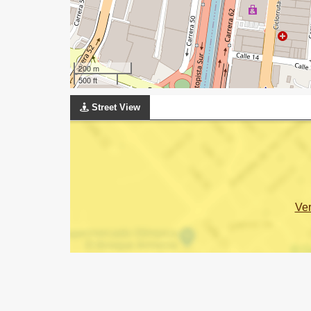
200 m
500 ft
Street View
Ve