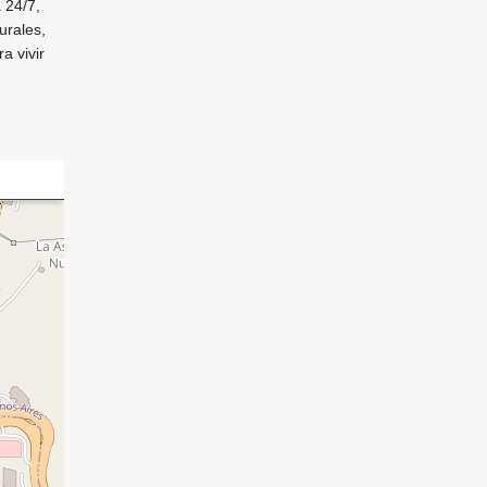
 24/7,
urales,
a vivir