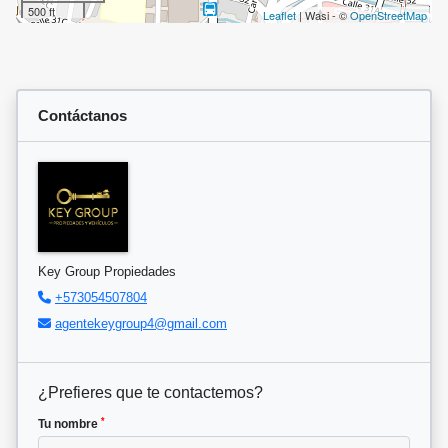
500 ft
Leaflet
| Wasi - ©
OpenStreetMap
Contáctanos
Key Group Propiedades
+573054507804
agentekeygroup4@gmail.com
¿Prefieres que te contactemos?
*
Tu nombre