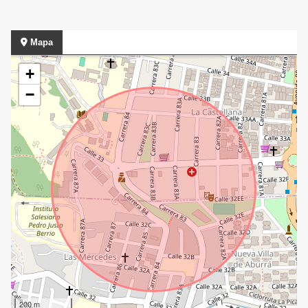
Mapa
+
−
200 m