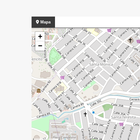
Mapa
+
−