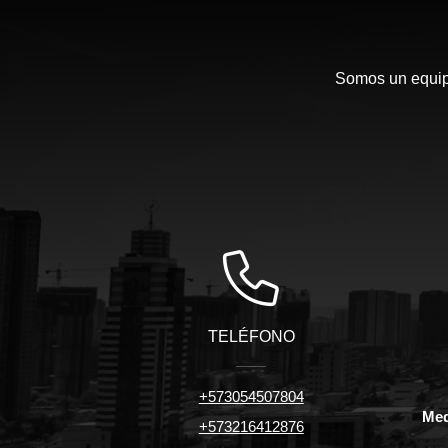
Somos un equipo
TELÉFONO
+573054507804
Med
+573216412876