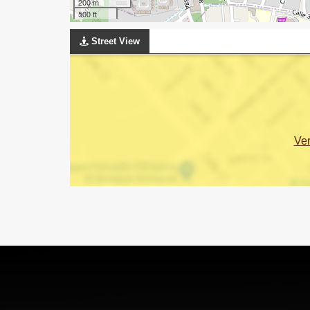
200 m
500 ft
Street View
Ve