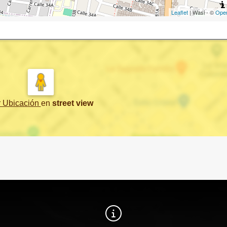
Leaflet
| Wasi - ©
Ope
r Ubicación
en
street view