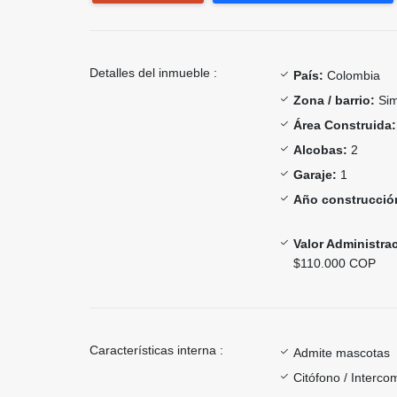
Detalles del inmueble :
País:
Colombia
Zona / barrio:
Sim
Área Construida:
Alcobas:
2
Garaje:
1
Año construcció
Valor Administra
$110.000 COP
Características interna :
Admite mascotas
Citófono / Interc