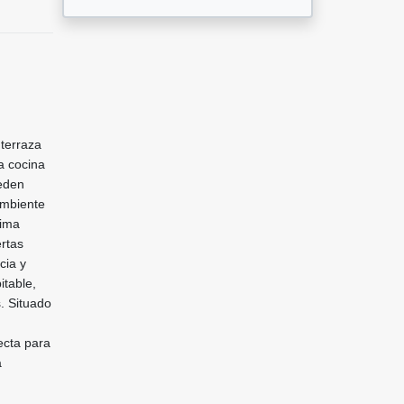
terraza
a cocina
eden
ambiente
tima
rtas
cia y
itable,
. Situado
ecta para
a