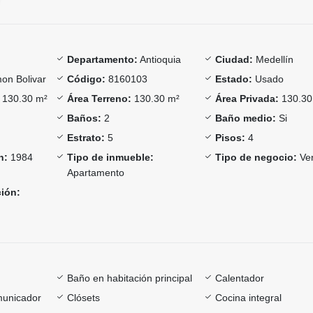
Departamento:
Antioquia
Ciudad:
Medellín
on Bolivar
Código:
8160103
Estado:
Usado
130.30 m²
Área Terreno:
130.30 m²
Área Privada:
130.30
Baños:
2
Baño medio:
Si
Estrato:
5
Pisos:
4
n:
1984
Tipo de inmueble:
Tipo de negocio:
Ve
Apartamento
ción:
Baño en habitación principal
Calentador
omunicador
Clósets
Cocina integral