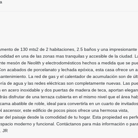
ía
mento de 130 mts2 de 2 habitaciones, 2.5 baños y una impresionante 
odidad en una de las zonas mas tranquilas y accesible de la ciudad. L
nte mesón de Neolith y electrodomésticos hechos a medida que se pu
. Con acabados de porcelanato y lechada epóxica, esta casa ofrece un 
antenimiento. La red de gas y el calentador de acumulación son de úl
ería de agua y las redes eléctricas son completamente nuevas. Las pue
 en acero inoxidable y dos puertas de madera de teca, aportan elegan
rás disfrutar de una terraza cubierta en el mismo nivel que el área hab
ama abatible de roble, ideal para convertirla en un cuarto de invitados
N ascensor, este edificio de pocos pisos ofrece una hermosa vista,
tar del paisaje desde la comodidad de tu hogar. Esta propiedad es perf
spacio moderno y funcional. Contáctanos para más información o par
. JR