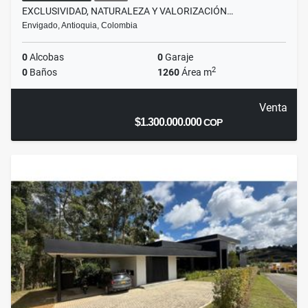
EXCLUSIVIDAD, NATURALEZA Y VALORIZACIÓN…
Envigado, Antioquia, Colombia
0
Alcobas
0
Garaje
2
0
Baños
1260
Área m
Venta
$1.300.000.000
COP