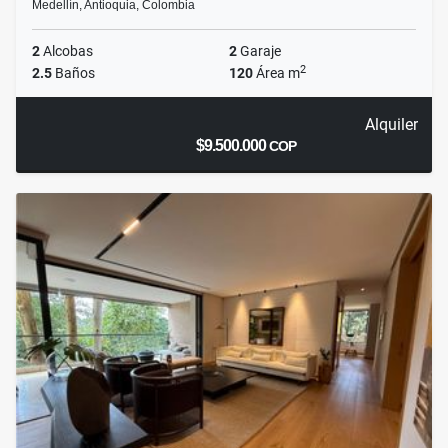
Medellín, Antioquia, Colombia
2
Alcobas
2
Garaje
2
2.5
Baños
120
Área m
Alquiler
$9.500.000
COP