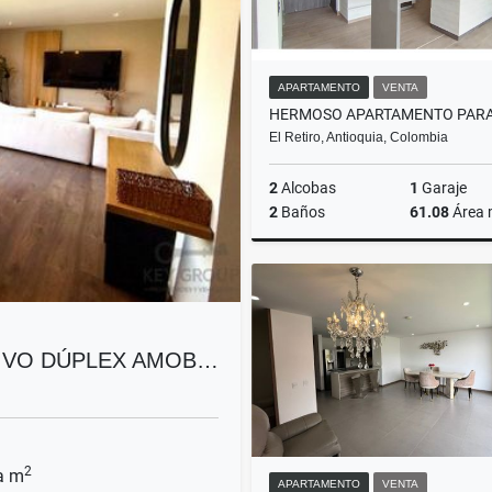
APARTAMENTO
VENTA
El Retiro, Antioquia, Colombia
2
Alcobas
1
Garaje
2
Baños
61.08
Área
$510.000.000
SIVO DÚPLEX AMOB…
2
a m
APARTAMENTO
VENTA