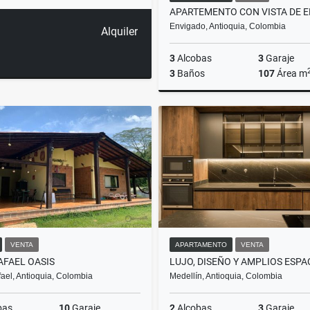
Envigado, Antioquia, Colombia
Alquiler
3
Alcobas
3
Garaje
3
Baños
107
Área m
$990.000.000
VENTA
APARTAMENTO
VENTA
AFAEL OASIS
ael, Antioquia, Colombia
Medellín, Antioquia, Colombia
bas
10
Garaje
2
Alcobas
3
Garaje