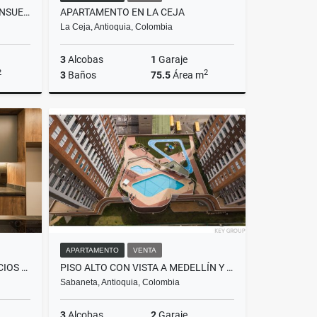
APARTEMENTO CON VISTA DE ENSUEÑO
APARTAMENTO EN LA CEJA
La Ceja, Antioquia, Colombia
3
Alcobas
1
Garaje
2
2
3
Baños
75.5
Área m
Venta
Venta
$490.000.000
APARTAMENTO
VENTA
LUJO, DISEÑO Y AMPLIOS ESPACIOS EN UNA UBICACIÓN QUE LO TIENE TODO
PISO ALTO CON VISTA A MEDELLÍN Y AMENIDADES EXCLUSIVAS
Sabaneta, Antioquia, Colombia
3
Alcobas
2
Garaje