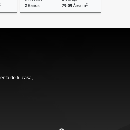
2
2
2
Baños
79.09
Área m
Venta
Venta
$550.000.000
enta de tu casa,