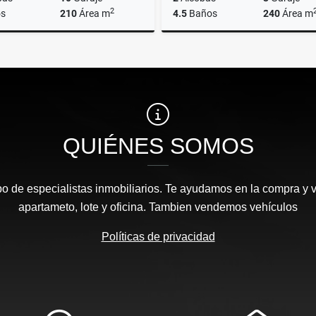
2
s
210
Área m
4.5
Baños
240
Área m
Venta
$1.100.000.000
$2.690.000.000
QUIÉNES SOMOS
 de especialistas inmobiliarios. Te ayudamos en la compra y v
apartameto, lote y oficina. Tambien vendemos vehículos
Políticas de privacidad