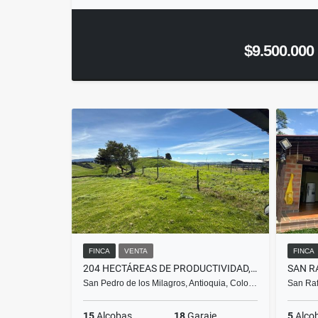
$9.500.000
FINCA
VENTA
FINCA
204 HECTÁREAS DE PRODUCTIVIDAD, RENTABILIDAD Y POTENCIAL DE INVERSIÓN
SAN R
San Pedro de los Milagros, Antioquia, Colo…
San Raf
15
Alcobas
18
Garaje
5
Alco