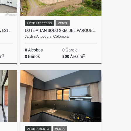
LOTE / TERRENO
VENTA
HERMOSO APARTAMENTO PARA ESTRENAR EN EL RETIRO
LOTE A TAN SOLO 2KM DEL PARQUE PRINCIPAL DE JARDÍN.
Jardín, Antioquia, Colombia
0
Alcobas
0
Garaje
2
2
 m
0
Baños
800
Área m
Venta
Venta
$230.000.000
APARTAMENTO
VENTA