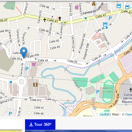
Leaflet
| Wasi - ©
Ope
Tour 360º