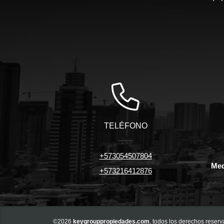
TELÉFONO
+573054507804
Med
+573216412876
©2026
keygrouppropiedades.com
, todos los derechos reserv