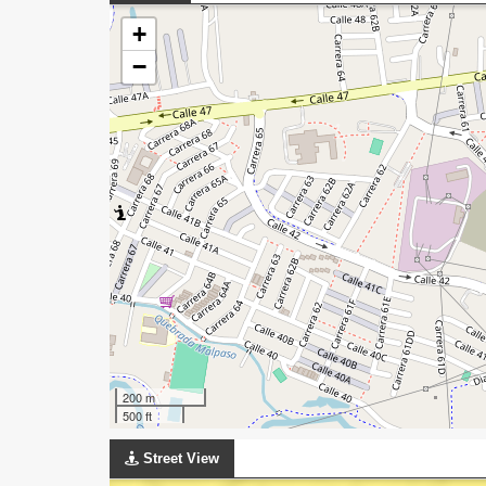
+
−
200 m
500 ft
Street View