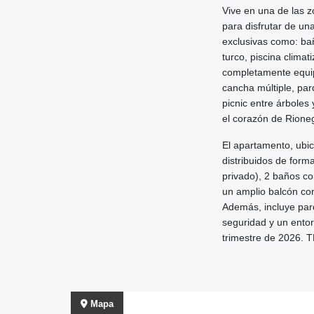
Vive en una de las z
para disfrutar de un
exclusivas como: bañ
turco, piscina climat
completamente equip
cancha múltiple, par
picnic entre árboles
el corazón de Rione
El apartamento, ubi
distribuidos de form
privado), 2 baños co
un amplio balcón con
Además, incluye parqu
seguridad y un entor
trimestre de 2026. T
Mapa