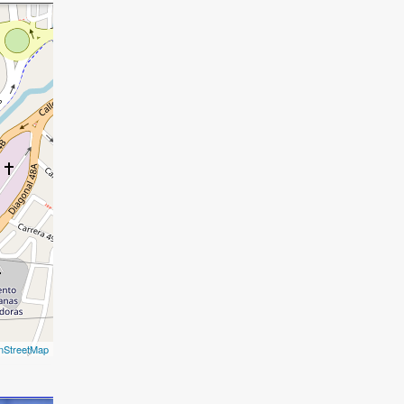
nStreetMap