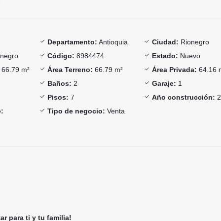
Departamento:
Antioquia
Ciudad:
Rionegro
negro
Código:
8984474
Estado:
Nuevo
66.79 m²
Área Terreno:
66.79 m²
Área Privada:
64.16 
Baños:
2
Garaje:
1
Pisos:
7
Año construcción:
2
:
Tipo de negocio:
Venta
ar para ti y tu familia!