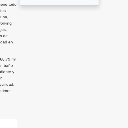
tiene todo
ades
auna,
working
jes,
os de
lidad en
 66.79 m²
con baño
diente y
ón.
quilidad,
primer