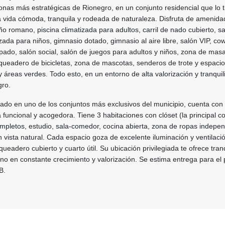
onas más estratégicas de Rionegro, en un conjunto residencial que lo 
a vida cómoda, tranquila y rodeada de naturaleza. Disfruta de amenid
o romano, piscina climatizada para adultos, carril de nado cubierto, s
izada para niños, gimnasio dotado, gimnasio al aire libre, salón VIP, co
ado, salón social, salón de juegos para adultos y niños, zona de masa
queadero de bicicletas, zona de mascotas, senderos de trote y espaci
 y áreas verdes. Todo esto, en un entorno de alta valorización y tranqui
gro.
cado en uno de los conjuntos más exclusivos del municipio, cuenta con
a funcional y acogedora. Tiene 3 habitaciones con clóset (la principal 
mpletos, estudio, sala-comedor, cocina abierta, zona de ropas indepen
 vista natural. Cada espacio goza de excelente iluminación y ventilaci
eadero cubierto y cuarto útil. Su ubicación privilegiada te ofrece tran
no en constante crecimiento y valorización. Se estima entrega para el 
B.