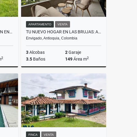
APARTAMENTO
VENTA
LOTE UBICADO EN PARCELACIÓN ENCENILLOS!
TU NUEVO HOGAR EN LAS BRUJAS: AMPLITUD, DISEÑO Y EXCLUSIVIDAD
Envigado, Antioquia, Colombia
3
Alcobas
2
Garaje
2
2
m
3.5
Baños
149
Área m
Venta
Venta
$1.760.000.000
FINCA
VENTA