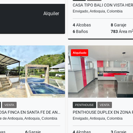
Envigado, Antioquia, Colombia
Alquiler
4
Alcobas
8
Garaje
6
Baños
783
Área m
Alquilado
$8.900.000.000
VENTA
PENTHOUSE
VENTA
HERMOSA FINCA EN SANTA FE DE ANTIOQUIA
e de Antioquia, Antioquia, Colombia
Envigado, Antioquia, Colombia
bas
6
Garaje
4
Alcobas
3
Garaje