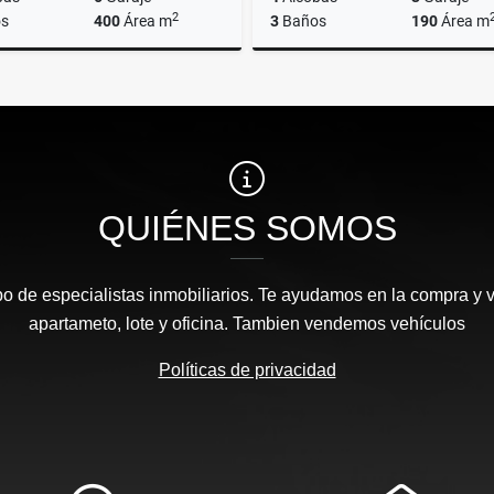
2
s
400
Área m
3
Baños
190
Área m
Venta
$1.300.000.000
$1.270.000.000
QUIÉNES SOMOS
 de especialistas inmobiliarios. Te ayudamos en la compra y v
apartameto, lote y oficina. Tambien vendemos vehículos
Políticas de privacidad