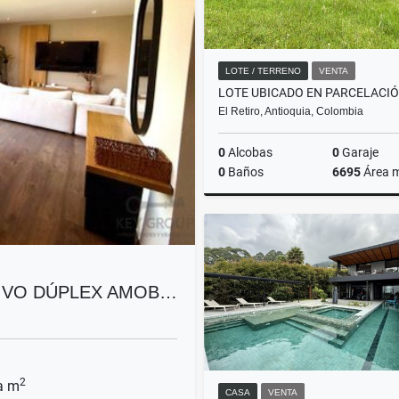
LOTE / TERRENO
VENTA
El Retiro, Antioquia, Colombia
0
Alcobas
0
Garaje
0
Baños
6695
Área 
$2.140.000.000
SIVO DÚPLEX AMOB…
2
a m
CASA
VENTA