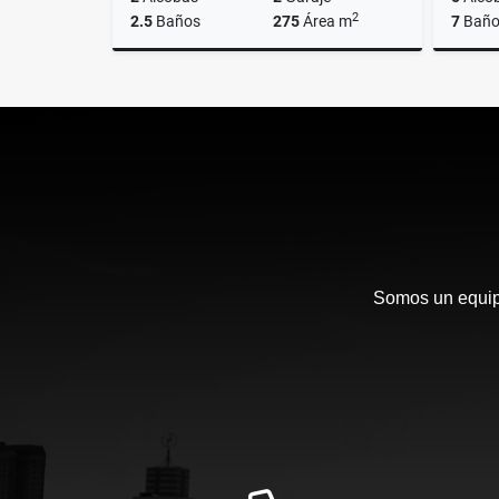
2
2.5
Baños
275
Área m
7
Baño
Venta
$3.600.000.000
Somos un equipo