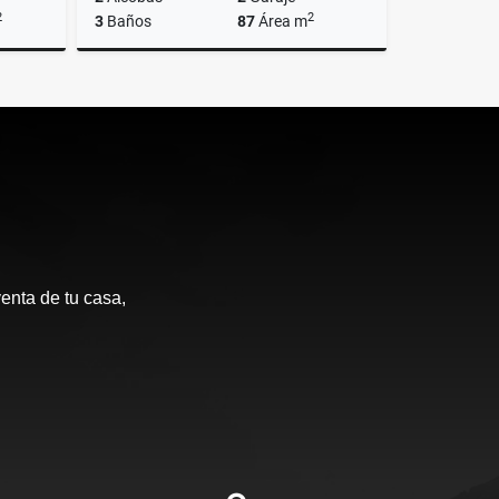
2
2
3
Baños
87
Área m
Venta
Venta
$1.100.000.000
enta de tu casa,