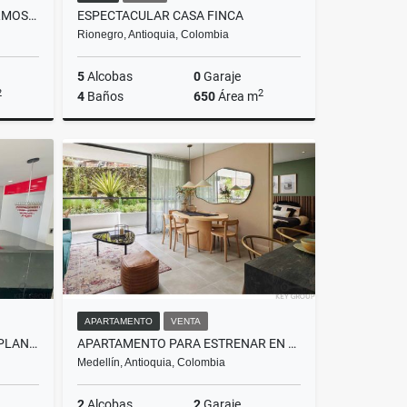
CASA TIPO BALI CON VISTA HERMOSA A MEDELLÍN
ESPECTACULAR CASA FINCA
Rionegro, Antioquia, Colombia
5
Alcobas
0
Garaje
2
2
4
Baños
650
Área m
Venta
Venta
$6.000.000.000
APARTAMENTO
VENTA
PENTHOUSE DUPLEX EN ZONA PLANA, ENVIGADO, JARDINES.
APARTAMENTO PARA ESTRENAR EN EL POBLADO
Medellín, Antioquia, Colombia
2
Alcobas
2
Garaje