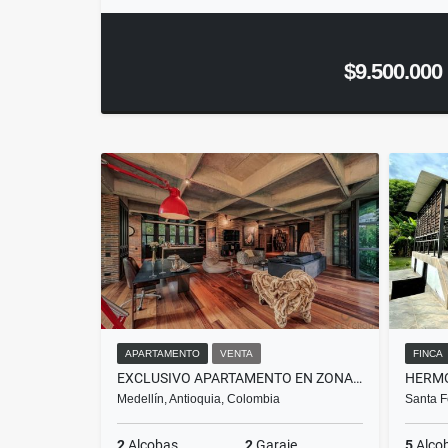
$9.500.000
APARTAMENTO
VENTA
FINCA
EXCLUSIVO APARTAMENTO EN ZONA RESIDENCIAL DEL POBLADO
Medellín, Antioquia, Colombia
Santa F
2
Alcobas
2
Garaje
5
Alco