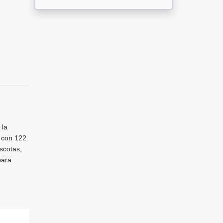
 la
 con 122
scotas,
para