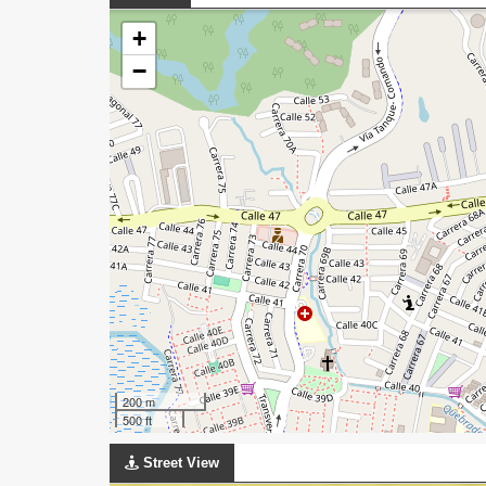
+
−
200 m
500 ft
Street View