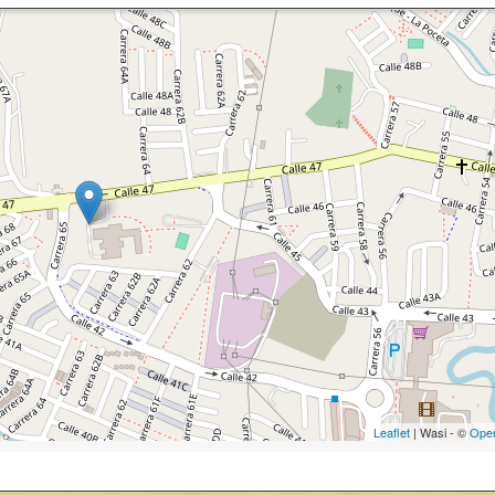
Leaflet
| Wasi - ©
Ope