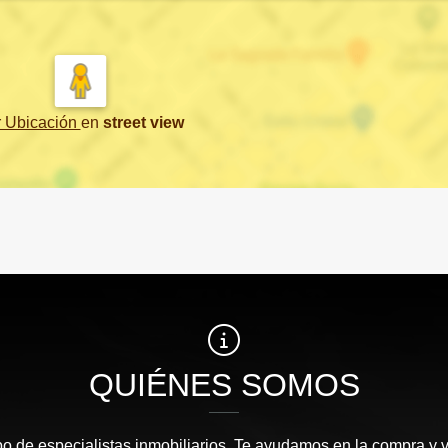
r Ubicación
en
street view
QUIÉNES SOMOS
 de especialistas inmobiliarios. Te ayudamos en la compra y v