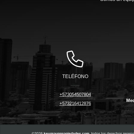
TELÉFONO
+573054507804
Med
+573216412876
©2026
keygrouppropiedades.com
, todos los derechos reserv