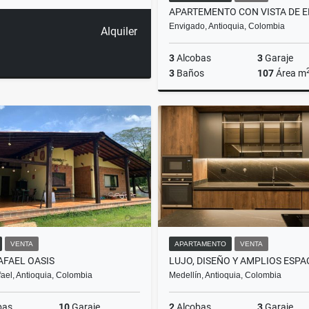
Envigado, Antioquia, Colombia
Alquiler
3
Alcobas
3
Garaje
3
Baños
107
Área m
$990.000.000
VENTA
APARTAMENTO
VENTA
AFAEL OASIS
ael, Antioquia, Colombia
Medellín, Antioquia, Colombia
bas
10
Garaje
2
Alcobas
3
Garaje