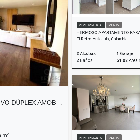
APARTAMENTO
VENTA
El Retiro, Antioquia, Colombia
2
Alcobas
1
Garaje
2
Baños
61.08
Área
$510.000.000
SIVO DÚPLEX AMOB…
2
a m
APARTAMENTO
VENTA