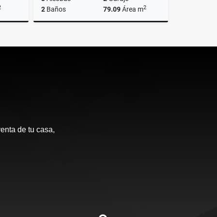
2
2
2
Baños
79.09
Área m
Venta
Venta
$550.000.000
enta de tu casa,