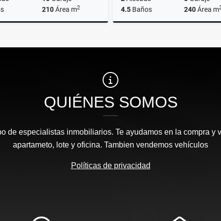
2
s
210
Área m
4.5
Baños
240
Área m
Venta
$1.100.000.000
$2.690.000.000
QUIÉNES SOMOS
 de especialistas inmobiliarios. Te ayudamos en la compra y v
apartameto, lote y oficina. Tambien vendemos vehículos
Políticas de privacidad