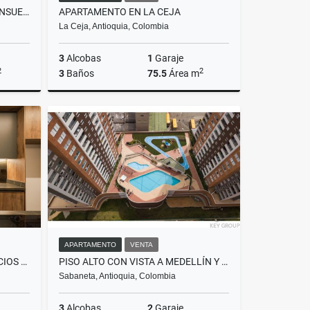
APARTEMENTO CON VISTA DE ENSUEÑO
APARTAMENTO EN LA CEJA
La Ceja, Antioquia, Colombia
3
Alcobas
1
Garaje
2
2
3
Baños
75.5
Área m
Venta
Venta
$490.000.000
APARTAMENTO
VENTA
LUJO, DISEÑO Y AMPLIOS ESPACIOS EN UNA UBICACIÓN QUE LO TIENE TODO
PISO ALTO CON VISTA A MEDELLÍN Y AMENIDADES EXCLUSIVAS
Sabaneta, Antioquia, Colombia
3
Alcobas
2
Garaje