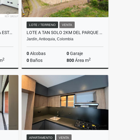
LOTE / TERRENO
VENTA
HERMOSO APARTAMENTO PARA ESTRENAR EN EL RETIRO
LOTE A TAN SOLO 2KM DEL PARQUE PRINCIPAL DE JARDÍN.
Jardín, Antioquia, Colombia
0
Alcobas
0
Garaje
2
2
 m
0
Baños
800
Área m
Venta
Venta
$230.000.000
APARTAMENTO
VENTA