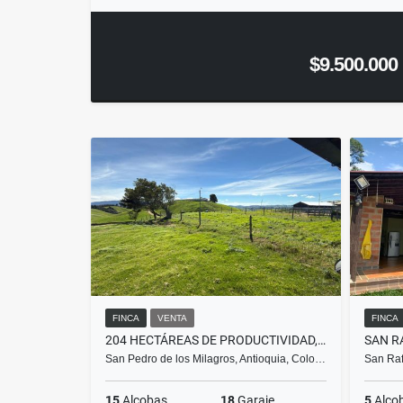
$9.500.000
FINCA
VENTA
FINCA
204 HECTÁREAS DE PRODUCTIVIDAD, RENTABILIDAD Y POTENCIAL DE INVERSIÓN
SAN R
San Pedro de los Milagros, Antioquia, Colo…
San Raf
15
Alcobas
18
Garaje
5
Alco