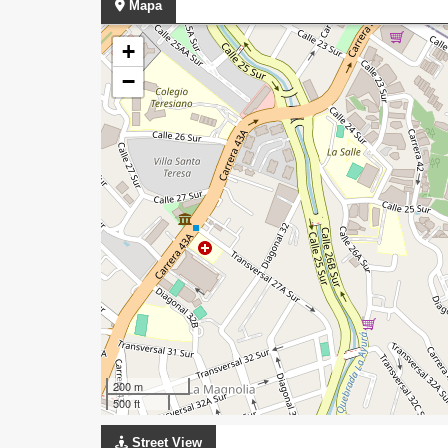
Mapa
+
−
200 m
500 ft
Street View