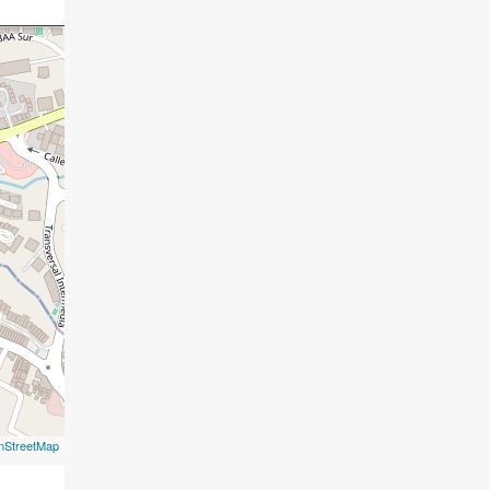
nStreetMap