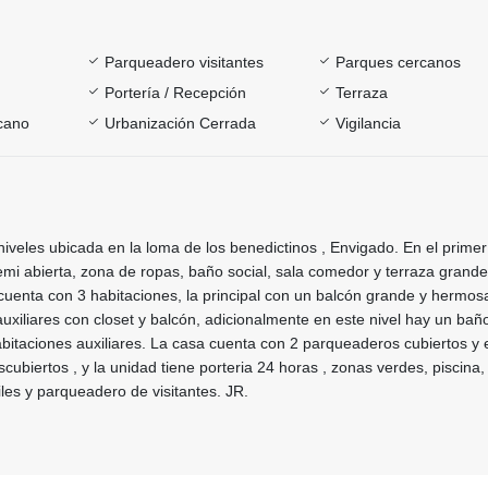
Parqueadero visitantes
Parques cercanos
Portería / Recepción
Terraza
rcano
Urbanización Cerrada
Vigilancia
veles ubicada en la loma de los benedictinos , Envigado. En el primer 
mi abierta, zona de ropas, baño social, sala comedor y terraza grande
cuenta con 3 habitaciones, la principal con un balcón grande y hermosa
 auxiliares con closet y balcón, adicionalmente en este nivel hay un bañ
bitaciones auxiliares. La casa cuenta con 2 parqueaderos cubiertos y 
ubiertos , y la unidad tiene porteria 24 horas , zonas verdes, piscina,
tiles y parqueadero de visitantes. JR.