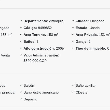
Departamento:
Antioquia
Ciudad:
Envigado
igado
Código:
9499852
Estado:
Usado
153 m²
Área Terreno:
153 m²
Área Privada:
153 m
Baños:
3
Garaje:
2
Año construcción:
2005
Tipo de inmueble:
C
Venta
Valor Administración:
$520.000 COP
dos
Balcón
Baño auxiliar
 principal
Barra estilo americano
Clósets
Depósito