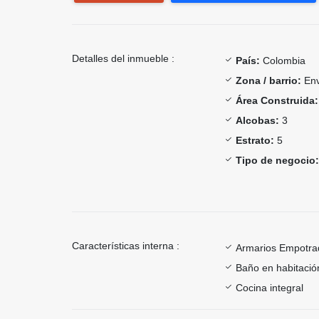
Detalles del inmueble :
País:
Colombia
Zona / barrio:
Env
Área Construida:
Alcobas:
3
Estrato:
5
Tipo de negocio:
Características interna :
Armarios Empotra
Baño en habitación
Cocina integral