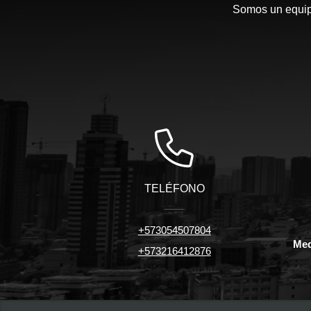
Somos un equipo
TELÉFONO
+573054507804
Med
+573216412876