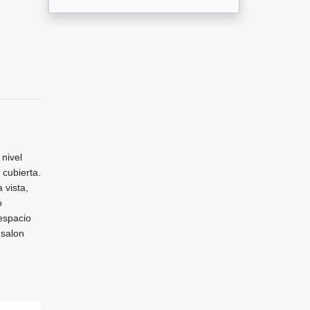
nivel
 cubierta.
 vista,
o
espacio
 salon