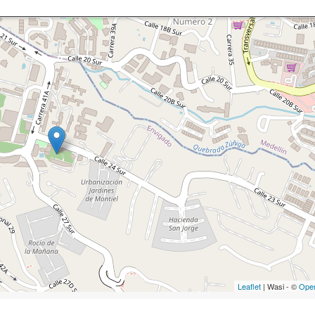
Leaflet
| Wasi - ©
Ope