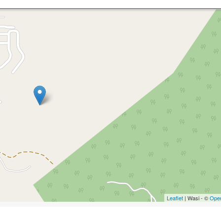
Leaflet
| Wasi - ©
Ope