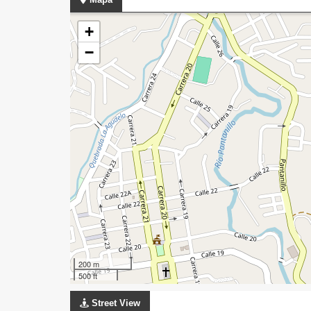
+
−
200 m
500 ft
Street View