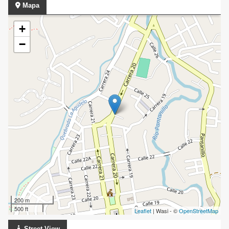
Mapa
+
−
200 m
500 ft
Leaflet
| Wasi - ©
OpenStreetMap
Street View