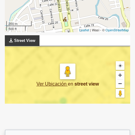
200 m
500 ft
Leaflet
| Wasi - ©
OpenStreetMap
Street View
Ver Ubicación
en
street view