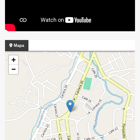
Mapa
+
−