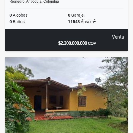
Rionegro, Antioquia, Colombia
0
Alcobas
0
Garaje
2
0
Baños
11543
Área m
Venta
$2.300.000.000
COP