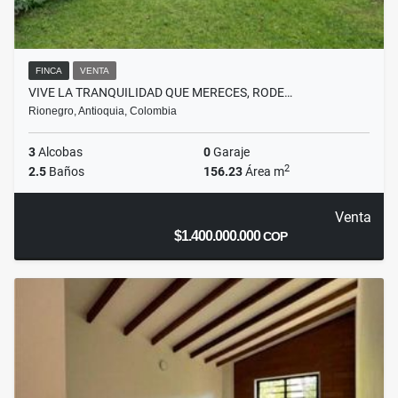
FINCA
VENTA
VIVE LA TRANQUILIDAD QUE MERECES, RODE…
Rionegro, Antioquia, Colombia
3
Alcobas
0
Garaje
2
2.5
Baños
156.23
Área m
Venta
$1.400.000.000
COP