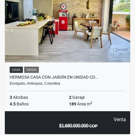
CASA
VENTA
HERMOSA CASA CON JARDÍN EN UNIDAD CO…
Envigado, Antioquia, Colombia
3
Alcobas
2
Garaje
2
4.5
Baños
189
Área m
Venta
$1.680.000.000
COP