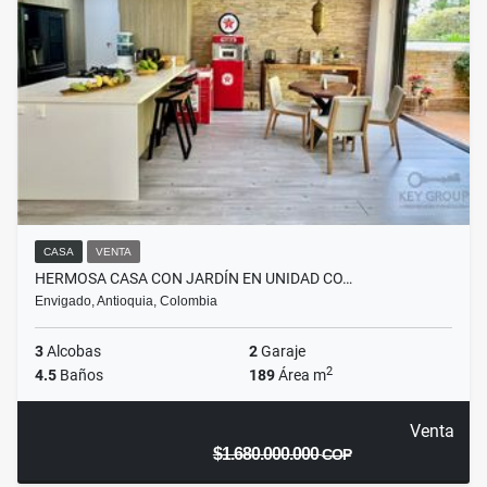
CASA
VENTA
HERMOSA CASA CON JARDÍN EN UNIDAD CO…
Envigado, Antioquia, Colombia
3
Alcobas
2
Garaje
2
4.5
Baños
189
Área m
Venta
$1.680.000.000
COP