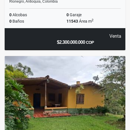
Rionegro, Antioquia, Colombia
0
Alcobas
0
Garaje
2
0
Baños
11543
Área m
Venta
$2.300.000.000
COP