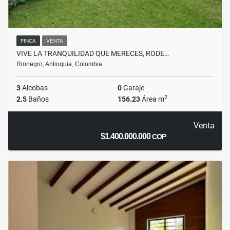
FINCA
VENTA
VIVE LA TRANQUILIDAD QUE MERECES, RODE…
Rionegro, Antioquia, Colombia
3
Alcobas
0
Garaje
2
2.5
Baños
156.23
Área m
Venta
$1.400.000.000
COP