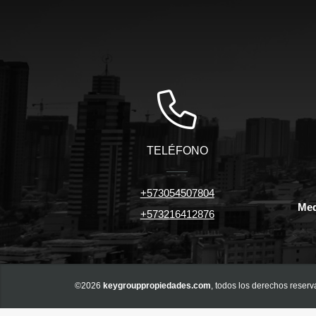
TELÉFONO
+573054507804
Med
+573216412876
©2026
keygrouppropiedades.com
, todos los derechos reserv