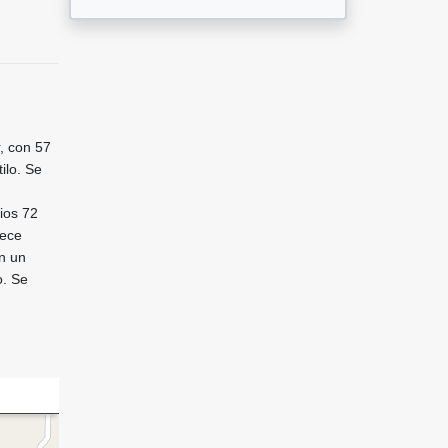
, con 57
ilo. Se
ios 72
rece
n un
o. Se