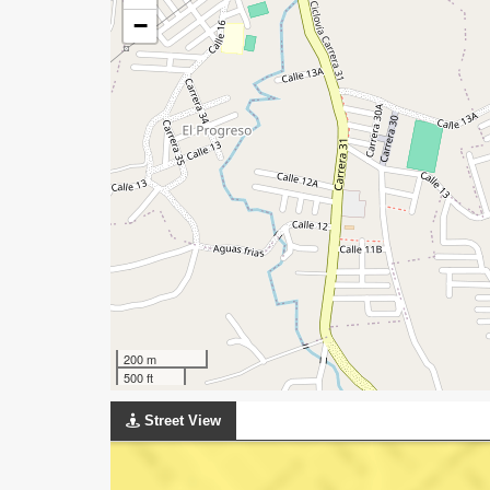
−
200 m
500 ft
Street View