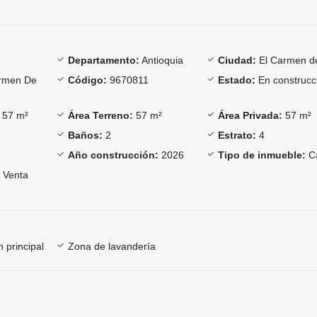
Departamento:
Antioquia
Ciudad:
El Carmen de
rmen De
Código:
9670811
Estado:
En construcc
57 m²
Área Terreno:
57 m²
Área Privada:
57 m²
Baños:
2
Estrato:
4
Año construcción:
2026
Tipo de inmueble:
C
Venta
 principal
Zona de lavandería