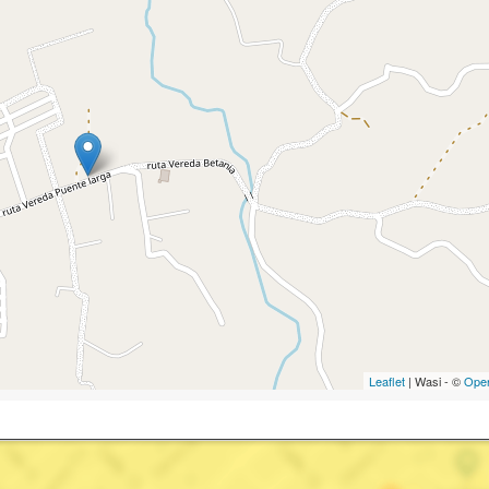
Leaflet
| Wasi - ©
Ope