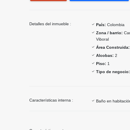
Detalles del inmueble :
País:
Colombia
Zona / barrio:
Ca
Viboral
Área Construida:
Alcobas:
2
Piso:
1
Tipo de negocio:
Características interna :
Baño en habitación