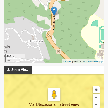
200 m
500 ft
Leaflet
| Wasi - ©
OpenStreetMap
Street View
Ver Ubicación
en
street view