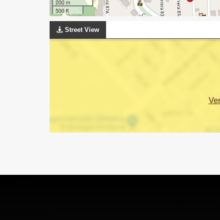
200 m
500 ft
Street View
Ve