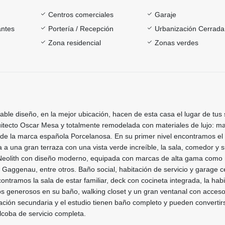
Centros comerciales
Garaje
antes
Portería / Recepción
Urbanización Cerrada
Zona residencial
Zonas verdes
able diseño, en la mejor ubicación, hacen de esta casa el lugar de tus
uitecto Oscar Mesa y totalmente remodelada con materiales de lujo: m
 de la marca española Porcelanosa. En su primer nivel encontramos el 
a a una gran terraza con una vista verde increíble, la sala, comedor y 
Neolith con diseño moderno, equipada con marcas de alta gama como
 Gaggenau, entre otros. Baño social, habitación de servicio y garage c
ontramos la sala de estar familiar, deck con cocineta integrada, la hab
os generosos en su baño, walking closet y un gran ventanal con acces
tación secundaria y el estudio tienen baño completo y pueden convertir
Alcoba de servicio completa.