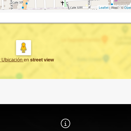
Leaflet
| Wasi - ©
Ope
r Ubicación
en
street view