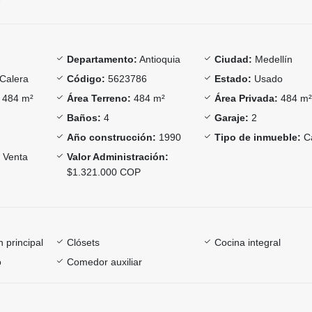
Departamento:
Antioquia
Ciudad:
Medellín
Calera
Código:
5623786
Estado:
Usado
484 m²
Área Terreno:
484 m²
Área Privada:
484 m
Baños:
4
Garaje:
2
Año construcción:
1990
Tipo de inmueble:
C
Venta
Valor Administración:
$1.321.000 COP
 principal
Clósets
Cocina integral
o
Comedor auxiliar