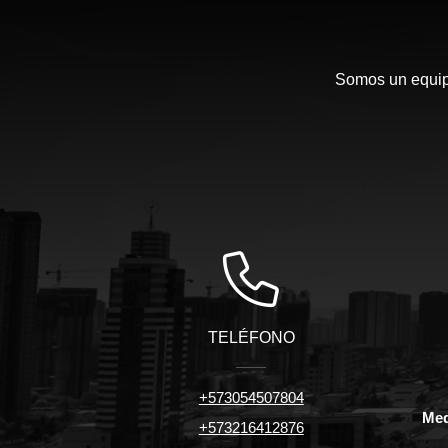
Somos un equipo
TELÉFONO
+573054507804
Med
+573216412876