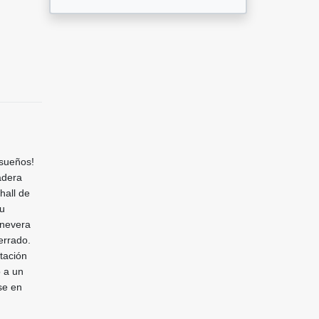
 sueños!
adera
hall de
su
 nevera
errado.
itación
o a un
se en