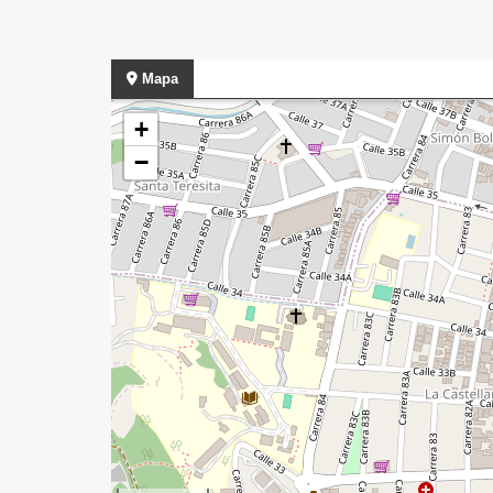
Mapa
+
−