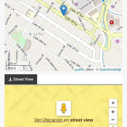
200 m
500 ft
Leaflet
| Wasi - ©
OpenStreetMap
Street View
Ver Ubicación
en
street view