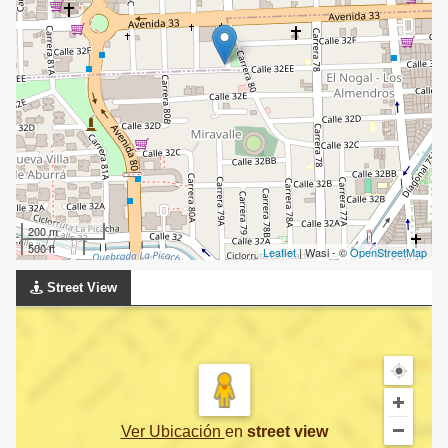
200 m
500 ft
Leaflet
| Wasi - ©
OpenStreetMap
Street View
Ver Ubicación
en
street view