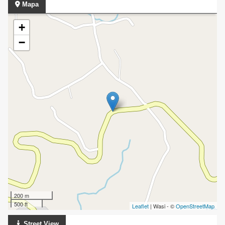
Mapa
+
−
200 m
500 ft
Leaflet
| Wasi - ©
OpenStreetMap
Street View