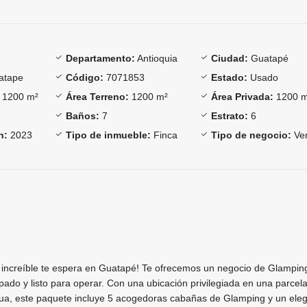
Departamento:
Antioquia
Ciudad:
Guatapé
atape
Código:
7071853
Estado:
Usado
1200 m²
Área Terreno:
1200 m²
Área Privada:
1200 
Baños:
7
Estrato:
6
n:
2023
Tipo de inmueble:
Finca
Tipo de negocio:
Ve
 increíble te espera en Guatapé! Te ofrecemos un negocio de Glampin
ado y listo para operar. Con una ubicación privilegiada en una parcel
agua, este paquete incluye 5 acogedoras cabañas de Glamping y un ele