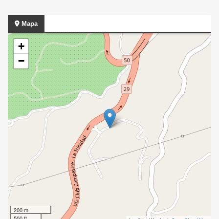
Mapa
+
−
200 m
500 ft