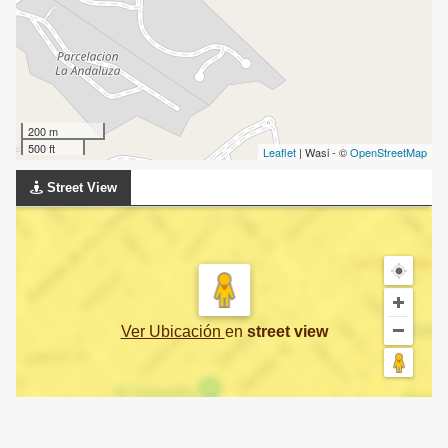
200 m
500 ft
Leaflet
| Wasi - ©
OpenStreetMap
Street View
Ver Ubicación
en
street view