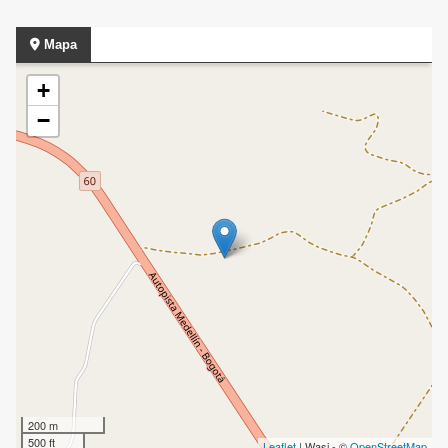
Mapa
+
−
200 m
500 ft
Leaflet
| Wasi - ©
OpenStreetMap