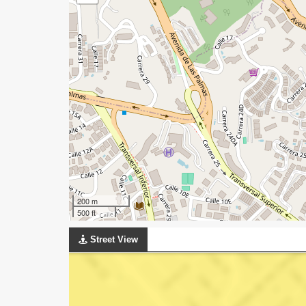
200 m
500 ft
Street View