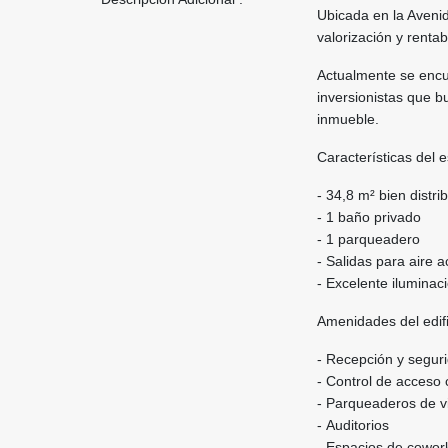
Ubicada en la Avenid
valorización y rentab
Actualmente se encue
inversionistas que b
inmueble.
Características del 
- 34,8 m² bien distri
- 1 baño privado
- 1 parqueadero
- Salidas para aire 
- Excelente iluminac
Amenidades del edifi
- Recepción y segur
- Control de acceso
- Parqueaderos de vi
- Auditorios
- Espacios de cowor