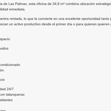
a de Las Palmas, esta oficina de 34,8 m² combina ubicación estratégic
ilidad inmediata.
ntra rentada, lo que la convierte en una excelente oportunidad tanto 
uscan un activo productivo desde el primer día o para quienes quieren 
espacio
buidos
acondicionado
ión.
cio
idad 24/7
 con talanqueras
sitantes
king