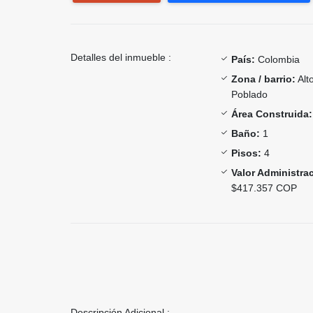
Detalles del inmueble :
País:
Colombia
Zona / barrio:
Alt
Poblado
Área Construida:
Baño:
1
Pisos:
4
Valor Administra
$417.357 COP
Descripción Adicional :