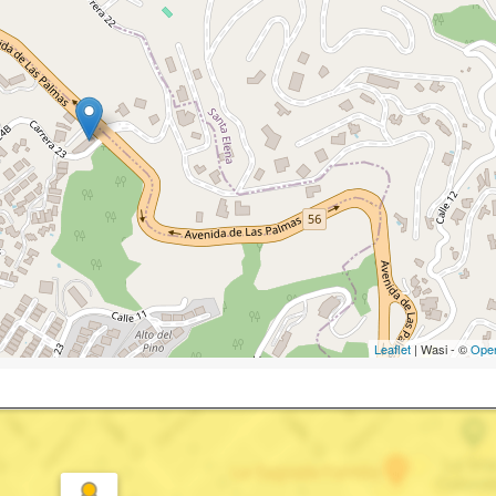
Leaflet
| Wasi - ©
Ope