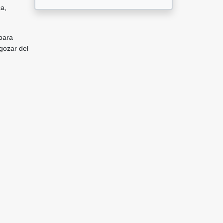
a,
para
gozar del