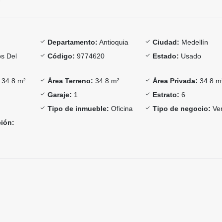
Departamento:
Antioquia
Ciudad:
Medellín
os Del
Código:
9774620
Estado:
Usado
34.8 m²
Área Terreno:
34.8 m²
Área Privada:
34.8 m
Garaje:
1
Estrato:
6
Tipo de inmueble:
Oficina
Tipo de negocio:
Ve
ción: