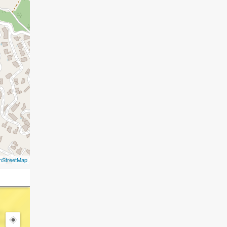
nStreetMap