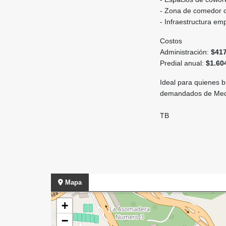
- Zona de comedor c
- Infraestructura em
Costos
Administración:
$417
Predial anual:
$1.60
Ideal para quienes b
demandados de Medel
TB
Mapa
+
−