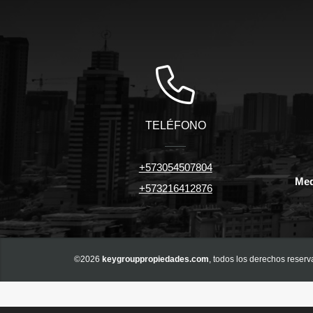
TELÉFONO
+573054507804
Med
+573216412876
©2026
keygrouppropiedades.com
, todos los derechos reserv