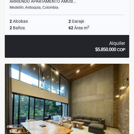
ARRIENDO APARTAMENTO AMOB…
Medellín, Antioquia, Colombia
2
Alcobas
2
Garaje
2
2
Baños
62
Área m
Alquiler
$5.850.000
COP