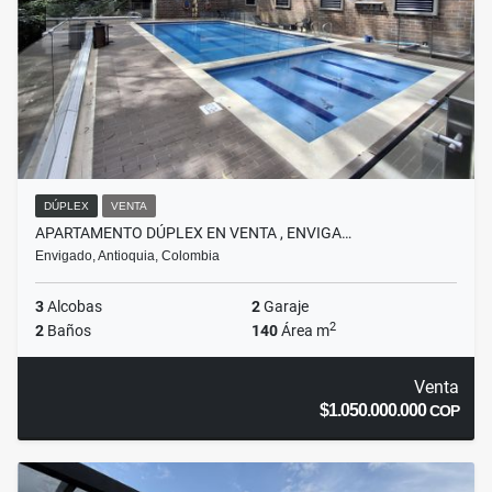
DÚPLEX
VENTA
APARTAMENTO DÚPLEX EN VENTA , ENVIGA…
Envigado, Antioquia, Colombia
3
Alcobas
2
Garaje
2
2
Baños
140
Área m
Venta
$1.050.000.000
COP