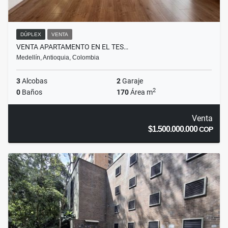
DÚPLEX
VENTA
VENTA APARTAMENTO EN EL TES…
Medellín, Antioquia, Colombia
3
Alcobas
2
Garaje
2
0
Baños
170
Área m
Venta
$1.500.000.000
COP