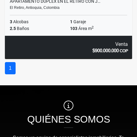
APARTAMENTO DÚPLEX EN EL RETIRO CON J…
El Retiro, Antioquia, Colombia
3
Alcobas
1
Garaje
2
2.5
Baños
103
Área m
Venta
$900.000.000
COP
1
QUIÉNES SOMOS