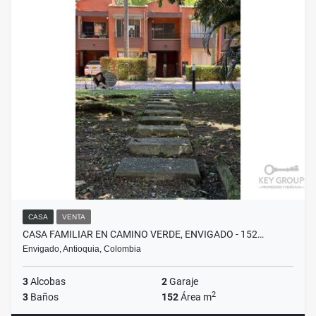
CASA
VENTA
CASA FAMILIAR EN CAMINO VERDE, ENVIGADO - 152…
Envigado, Antioquia, Colombia
3
Alcobas
2
Garaje
2
3
Baños
152
Área m