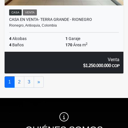
CASA
VENTA
CASA EN VENTA- TERRA GRANDE - RIONEGRO
Rionegro, Antioquia, Colombia
4
Alcobas
1
Garaje
2
4
Baños
170
Área m
Venta
$1.250.000.000
COP
Siguiente
1
2
3
»