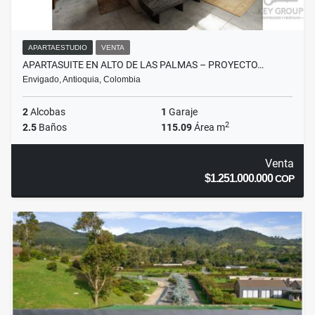
APARTAESTUDIO
VENTA
APARTASUITE EN ALTO DE LAS PALMAS – PROYECTO…
Envigado, Antioquia, Colombia
2
Alcobas
1
Garaje
2
2.5
Baños
115.09
Área m
Venta
$1.251.000.000
COP