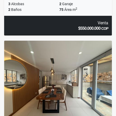
3
Alcobas
2
Garaje
2
2
Baños
75
Área m
Venta
$550.000.000
COP