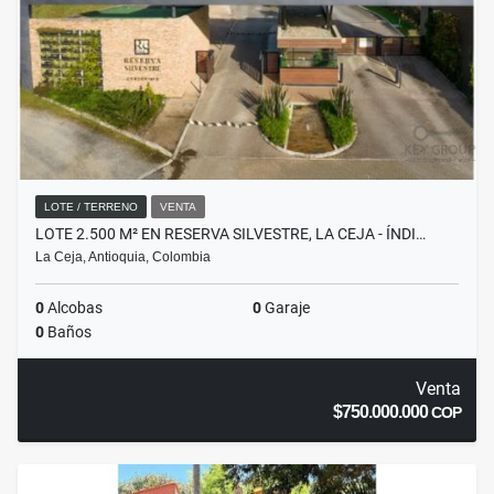
LOTE / TERRENO
VENTA
LOTE 2.500 M² EN RESERVA SILVESTRE, LA CEJA - ÍNDI…
La Ceja, Antioquia, Colombia
0
Alcobas
0
Garaje
0
Baños
Venta
$750.000.000
COP