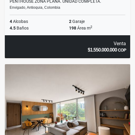
PENTHOUSE ZONA PLANA. UNIDAD COMPLETA.
Envigado, Antioquia, Colombia
4
Alcobas
2
Garaje
2
4.5
Baños
198
Área m
Venta
$1.550.000.000
COP