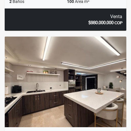
2
2
Baños
100
Área m
Venta
$980.000.000
COP