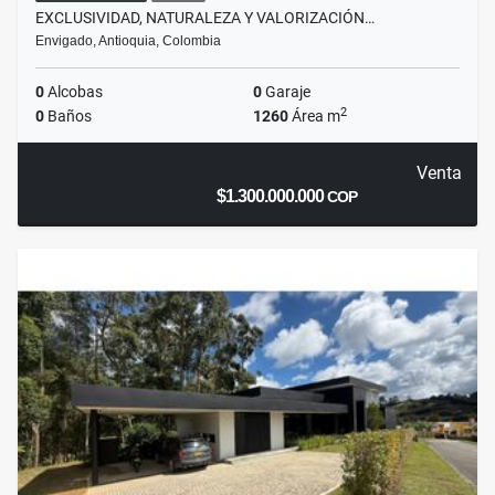
EXCLUSIVIDAD, NATURALEZA Y VALORIZACIÓN…
Envigado, Antioquia, Colombia
0
Alcobas
0
Garaje
2
0
Baños
1260
Área m
Venta
$1.300.000.000
COP