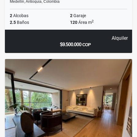
Medellín, Antioquia, Colombia
2
Alcobas
2
Garaje
2
2.5
Baños
120
Área m
Alquiler
$9.500.000
COP